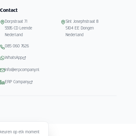
Contact
Dorpstraat 71
Sint Josephstraat 8
5595 CD Leende
5104 EE Dongen
Nederland
Nederland
085 060 7626
WhatsApp
info@erpcompany.nl
ERP Company
orkeuren op elk moment